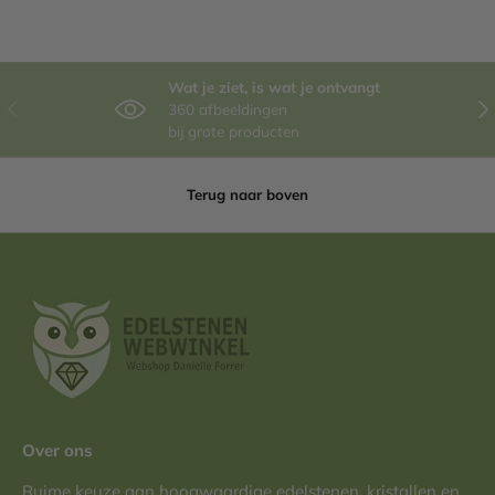
Wat je ziet, is wat je ontvangt
Vorige
Vol
360 afbeeldingen
bij grote producten
Terug naar boven
Over ons
Ruime keuze aan hoogwaardige edelstenen, kristallen en