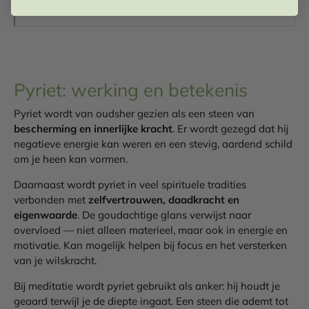
Pyriet: werking en betekenis
Pyriet wordt van oudsher gezien als een steen van
bescherming en innerlijke kracht
. Er wordt gezegd dat hij
negatieve energie kan weren en een stevig, aardend schild
om je heen kan vormen.
Daarnaast wordt pyriet in veel spirituele tradities
verbonden met
zelfvertrouwen, daadkracht en
eigenwaarde
. De goudachtige glans verwijst naar
overvloed — niet alleen materieel, maar ook in energie en
motivatie. Kan mogelijk helpen bij focus en het versterken
van je wilskracht.
Bij meditatie wordt pyriet gebruikt als anker: hij houdt je
geaard terwijl je de diepte ingaat. Een steen die ademt tot