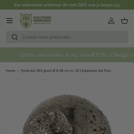
Een edelstenen webshop die laat ZIEN wat je koopt
info
Ga naar inhoud
Inloggen
Man
Zoeken
Zoeken
✅ Gratis verzenden in NL vanaf €75,- / België vana
Home
Pyriet bol 364 gram Ø 5,38 cm nr. 20 | Edelsteen bol Peru
Ga direct naar productinformatie