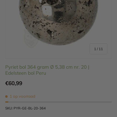
van
1
/
11
Pyriet bol 364 gram Ø 5,38 cm nr. 20 |
Edelsteen bol Peru
Reguliere prijs
€60,99
1 op voorraad
SKU:
PYR-GE-BL-20-364